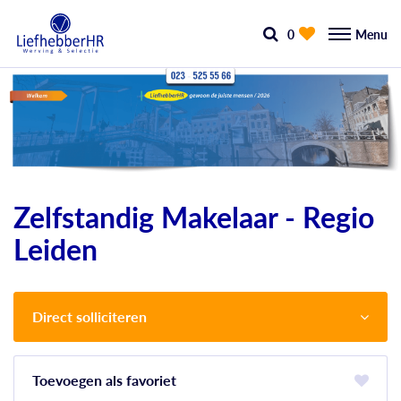
0
Menu
Zelfstandig Makelaar - Regio
Leiden
Direct solliciteren
favoriet